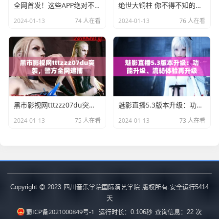
全网首发！这些APP绝对不能错过，让你随时随地畅享成品短视频！
绝世大铜柱 你不得不知的铜铜铜铜铜铜铜铜奇闻!
2024-01-13
74 人在看
2024-01-13
76 人在看
黑市影视网tttzzz07du突袭，警方全网追捕
魅影直播5.3版本升级：功能升级、流畅体验再升级
2024-01-13
75 人在看
2024-01-13
73 人在看
四川音乐学院国际演艺学院
Copyright
2023
版权所有.安全运行
5414
天
蜀ICP备2021000849号-1
运行时长：0.106秒
查询信息：22 次