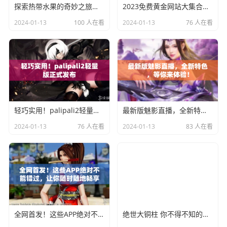
探索热带水果的奇妙之旅：了解榴莲草莓芒果菠萝香蕉的科学秘密
2023免费黄金网站大集合，你一定不能错过的资源！
2024-01-13
100 人在看
2024-01-13
76 人在看
轻巧实用！palipali2轻量版正式发布
最新版魅影直播，全新特色，等你来体验！
2024-01-13
76 人在看
2024-01-13
83 人在看
全网首发！这些APP绝对不能错过，让你随时随地畅享成品短视频！
绝世大铜柱 你不得不知的铜铜铜铜铜铜铜铜奇闻!