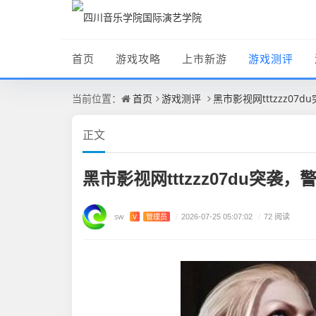
首页
游戏攻略
上市新游
游戏测评
首页
游戏测评
黑市影视网tttzzz07
当前位置：
正文
黑市影视网tttzzz07du突袭
sw
V
管理员
/
2026-07-25 05:07:02
/
72 阅读