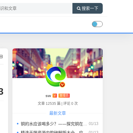
搜索一下
3
sw
V
管理员
文章 12535 篇
|
评论 0 次
最新文章
铜的水应该喝多少？——探究铜在人体中的作用与影响
01/13
精选无限资源内购破解版大全，应有尽有
01/13