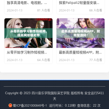
独享高清电影、电视剧，无需等待，随时观看
探索Palipali2轻量版安装的官方渠道
2024-01-13
81 人在看
2024-01-13
66 人在看
从零开始学习制作短视频，提高网络曝光率
最新高质量短视频APP，附完整源码！
2024-01-13
64 人在看
2024-01-13
77 人在看
四川音乐学院国际演艺学院
Copyright
2023
版权所有.安全运行
5411
天
蜀ICP备2021000849号-1
运行时长：0.118秒
查询信息：22 次