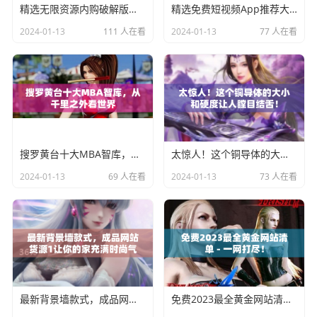
精选无限资源内购破解版大全，应有尽有
精选免费短视频App推荐大全，让你随时随地享受视觉盛宴！
2024-01-13
111 人在看
2024-01-13
77 人在看
搜罗黄台十大MBA智库，从千里之外看世界
太惊人！这个铜导体的大小和硬度让人瞠目结舌！
2024-01-13
69 人在看
2024-01-13
73 人在看
最新背景墙款式，成品网站货源1让你的家充满时尚气息
免费2023最全黄金网站清单 - 一网打尽！